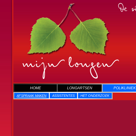
HOME
LONGARTSEN
POLIKLINIEK
AFSPRAAK MAKEN
ASSISTENTES
HET ONDERZOEK